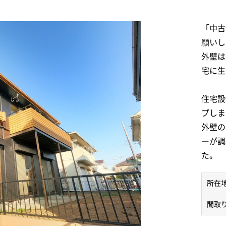
「中古
願いし
外壁は
宅に生
住宅設
プしま
外壁の
ーが調
た。
所在
間取