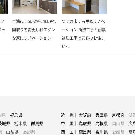
 フ
土浦市：5DKから4LDKへ
つくば市：古民家リノベ
ペッ
間取りを変更し和モダン
ーション 断熱工事と耐震
な家にリノベーション
補強工事で安心のお住ま
いへ
形県
福島県
近 畿｜
大阪府
兵庫県
京都府
滋
茨城県
栃木県
群馬県
中 国｜
鳥取県
島根県
岡山県
広
県
山梨県
長野県
四 国｜
徳島県
香川県
愛媛県
高