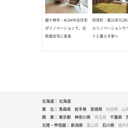
龍ケ崎市：4LDK中古住宅
阿見町：築31年7LDK
がリノベーションで、北
ルリノベーションで
欧風住宅に変身
トと暮らす家へ
北海道｜
北海道
東 北｜
青森県
岩手県
宮城県
秋田県
山
関 東｜
東京都
神奈川県
埼玉県
千葉県
北陸・甲信越｜
新潟県
富山県
石川県
福井