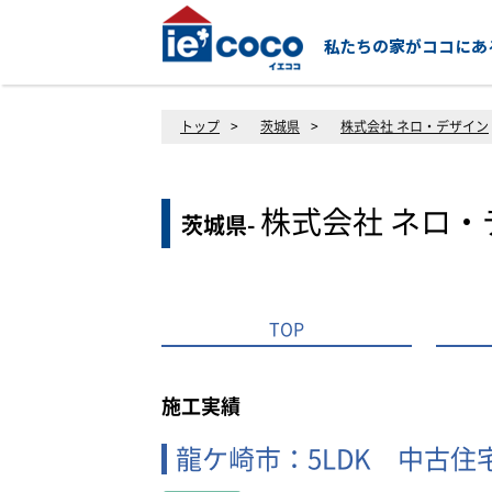
トップ
>
茨城県
>
株式会社 ネロ・デザイン
株式会社 ネロ・
茨城県-
TOP
施工実績
龍ケ崎市：5LDK 中古