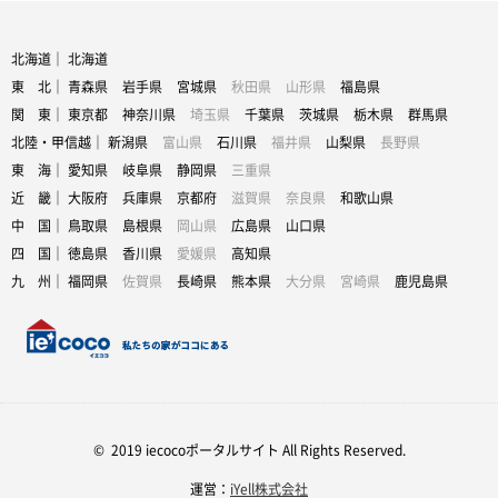
北海道｜
北海道
東 北｜
青森県
岩手県
宮城県
秋田県
山形県
福島県
関 東｜
東京都
神奈川県
埼玉県
千葉県
茨城県
栃木県
群馬県
北陸・甲信越｜
新潟県
富山県
石川県
福井県
山梨県
長野県
東 海｜
愛知県
岐阜県
静岡県
三重県
近 畿｜
大阪府
兵庫県
京都府
滋賀県
奈良県
和歌山県
中 国｜
鳥取県
島根県
岡山県
広島県
山口県
四 国｜
徳島県
香川県
愛媛県
高知県
九 州｜
福岡県
佐賀県
長崎県
熊本県
大分県
宮崎県
鹿児島県
© 2019 iecocoポータルサイト All Rights Reserved.
運営：
iYell株式会社