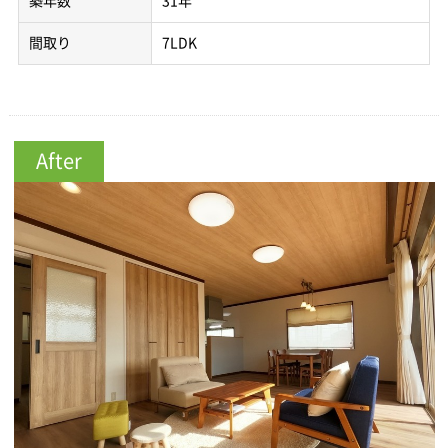
築年数
31年
間取り
7LDK
After