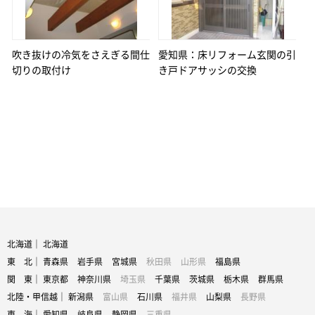
吹き抜けの冷気をさえぎる間仕
愛知県：床リフォーム玄関の引
切りの取付け
き戸ドアサッシの交換
北海道｜
北海道
東 北｜
青森県
岩手県
宮城県
秋田県
山形県
福島県
関 東｜
東京都
神奈川県
埼玉県
千葉県
茨城県
栃木県
群馬県
北陸・甲信越｜
新潟県
富山県
石川県
福井県
山梨県
長野県
東 海｜
愛知県
岐阜県
静岡県
三重県