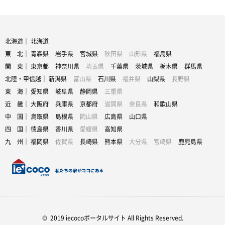
北海道｜
北海道
東 北｜
青森県
岩手県
宮城県
秋田県
山形県
福島県
関 東｜
東京都
神奈川県
埼玉県
千葉県
茨城県
栃木県
群馬県
北陸・甲信越｜
新潟県
富山県
石川県
福井県
山梨県
長野県
東 海｜
愛知県
岐阜県
静岡県
三重県
近 畿｜
大阪府
兵庫県
京都府
滋賀県
奈良県
和歌山県
中 国｜
鳥取県
島根県
岡山県
広島県
山口県
四 国｜
徳島県
香川県
愛媛県
高知県
九 州｜
福岡県
佐賀県
長崎県
熊本県
大分県
宮崎県
鹿児島県
© 2019 iecocoポータルサイト All Rights Reserved.