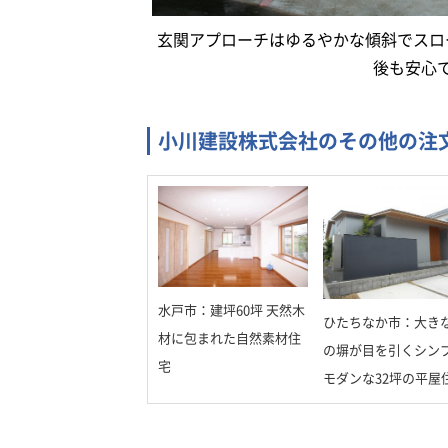
玄関アプローチはゆるやかな傾斜でスロ
後も安心
小川建設株式会社のその他の注
水戸市：建坪60坪 天然木
ひたちなか市：大き
材に包まれた自然素材住
の塀が目を引くシン
宅
モダンな32坪の平屋