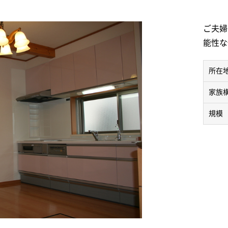
ご夫婦
能性な
所在
家族
規模