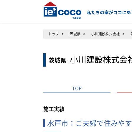
トップ
>
茨城県
>
小川建設株式会社
>
小川建設株式会
茨城県-
TOP
施工実績
水戸市：ご夫婦で住みやす