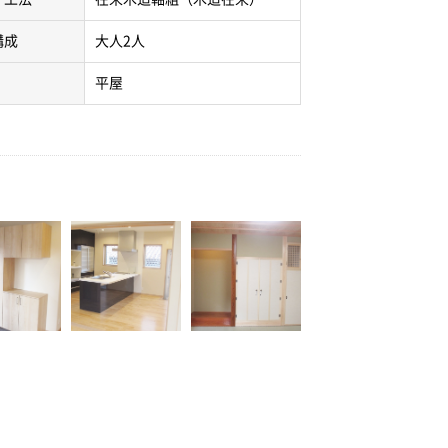
構成
大人2人
平屋