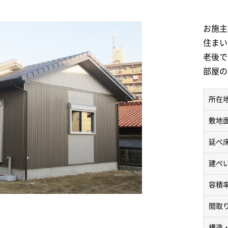
お施主
住まい
老後で
部屋の
所在
敷地
延べ
建ぺ
容積
間取
構造