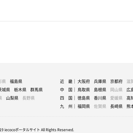
形県
福島県
近 畿｜
大阪府
兵庫県
京都府
滋
茨城県
栃木県
群馬県
中 国｜
鳥取県
島根県
岡山県
広
県
山梨県
長野県
四 国｜
徳島県
香川県
愛媛県
高
九 州｜
福岡県
佐賀県
長崎県
熊
19 iecocoポータルサイト All Rights Reserved.