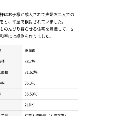
様はお子様が成人されて夫婦お二人での
をと、平屋で検討されていました。
ものんびり暮らせる住宅を意識して、２
和室には縁側を作りました。
地
東海市
面積
88.7坪
床面積
31.62坪
い率
36.3%
率
35.59%
り
2LDK
・工法
在来木造軸組（木造在来）