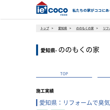
トップ
>
愛知県
>
ののもくの家
>
リフ
ののもくの家
愛知県-
TOP
施工実績
愛知県：リフォームで臭気